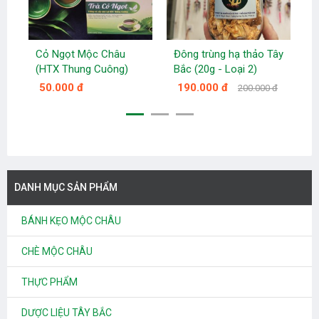
Cỏ Ngọt Mộc Châu
Đông trùng hạ thảo Tây
Đ
(HTX Thung Cuông)
Bắc (20g - Loại 2)
B
50.000 đ
190.000 đ
200.000 đ
DANH MỤC SẢN PHẨM
BÁNH KẸO MỘC CHÂU
CHÈ MỘC CHÂU
THỰC PHẨM
DƯỢC LIỆU TÂY BẮC