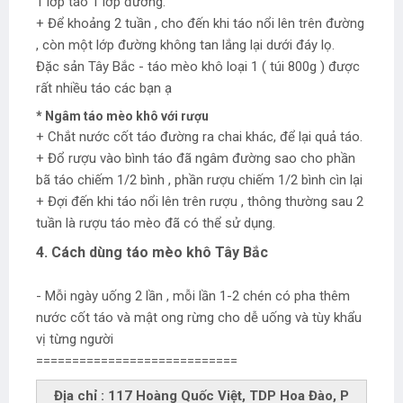
1 lớp táo 1 lớp đường.
+ Để khoảng 2 tuần , cho đến khi táo nổi lên trên đường
, còn một lớp đường không tan lắng lại dưới đáy lọ.
Đặc sản Tây Bắc - táo mèo khô loại 1 ( túi 800g ) được
rất nhiều táo các bạn ạ
* Ngâm táo mèo khô với rượu
+ Chắt nước cốt táo đường ra chai khác, để lại quả táo.
+ Đổ rượu vào bình táo đã ngâm đường sao cho phần
bã táo chiếm 1/2 bình , phần rượu chiếm 1/2 bình cìn lại
+ Đợi đến khi táo nổi lên trên rượu , thông thường sau 2
tuần là rượu táo mèo đã có thể sử dụng.
4. Cách dùng táo mèo khô Tây Bắc
- Mỗi ngày uống 2 lần , mỗi lần 1-2 chén có pha thêm
nước cốt táo và mật ong rừng cho dễ uống và tùy khẩu
vị từng người
============================
Địa chỉ : 117 Hoàng Quốc Việt, TDP Hoa Đào, P