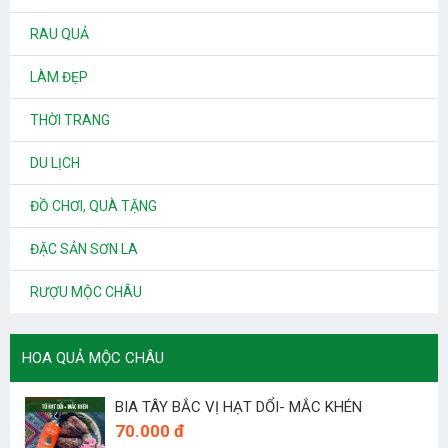
RAU QUẢ
LÀM ĐẸP
THỜI TRANG
DU LỊCH
ĐỒ CHƠI, QUÀ TẶNG
ĐẶC SẢN SƠN LA
RƯỢU MỘC CHÂU
HOA QUẢ MỘC CHÂU
BIA TÂY BẮC VỊ HẠT DỔI- MẮC KHÉN
70.000 đ