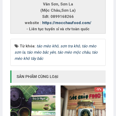
Vân Sơn, Sơn La
(Mộc Châu,Sơn La)
Sđt: 0899168266
website :
https://mocchaufood.com/
- Liên tục tuyển sỉ và ctv toàn quốc
Từ khóa:
táo mèo khô
,
sơn tra khô
,
táo mèo
sơn la
,
táo mèo bắc yên
,
táo mèo mộc châu
,
táo
mèo khô tây bắc
SẢN PHẨM CÙNG LOẠI
-5%