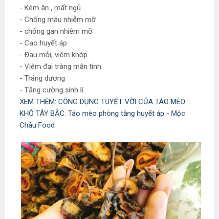
- Kém ăn , mất ngủ
- Chống máu nhiễm mỡ
- chống gan nhiễm mỡ
- Cao huyết áp
- Đau mỏi, viêm khớp
- Viêm đại tràng mãn tính
- Tráng dương
- Tăng cường sinh lí
XEM THÊM: CÔNG DỤNG TUYỆT VỜI CỦA TÁO MÈO
KHÔ TÂY BẮC
:
Táo mèo phòng tăng huyết áp - Mộc
Châu Food