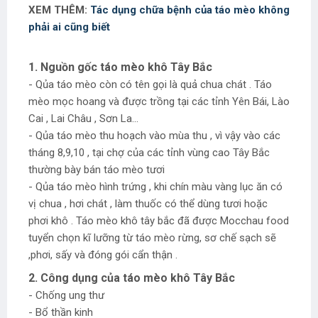
XEM THÊM:
Tác dụng chữa bệnh của táo mèo không
phải ai cũng biết
1. Nguồn gốc táo mèo khô Tây Bắc
- Qủa táo mèo còn có tên gọi là quả chua chát . Táo
mèo mọc hoang và được trồng tại các tỉnh Yên Bái, Lào
Cai , Lai Châu , Sơn La...
- Qủa táo mèo thu hoạch vào mùa thu , vì vậy vào các
tháng 8,9,10 , tại chợ của các tỉnh vùng cao Tây Bắc
thường bày bán táo mèo tươi
- Qủa táo mèo hình trứng , khi chín màu vàng lục ăn có
vị chua , hơi chát , làm thuốc có thể dùng tươi hoặc
phơi khô . Táo mèo khô tây bắc đã được Mocchau food
tuyển chọn kĩ lưỡng từ táo mèo rừng, sơ chế sạch sẽ
,phơi, sấy và đóng gói cẩn thận .
2. Công dụng của táo mèo khô Tây Bắc
- Chống ung thư
- Bổ thần kinh