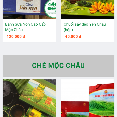
Bánh Sữa Non Cao Cấp
Chuối sấy dẻo Yên Châu
Mộc Châu
(hộp)
120.000 đ
40.000 đ
CHÈ MỘC CHÂU