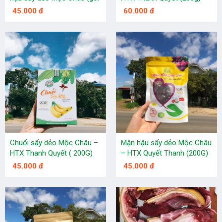
180g)
45.000 đ
60.000 đ
Chuối sấy dẻo Mộc Châu –
Mận hậu sấy dẻo Mộc Châu
HTX Thanh Quyết ( 200G)
– HTX Quyết Thanh (200G)
45.000 đ
45.000 đ