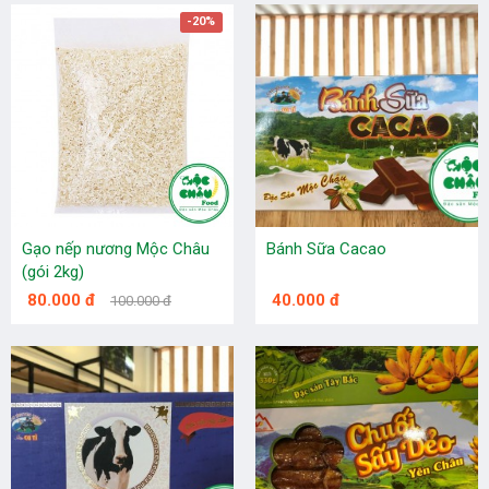
-20%
Gạo nếp nương Mộc Châu
Bánh Sữa Cacao
(gói 2kg)
80.000 đ
40.000 đ
100.000 đ