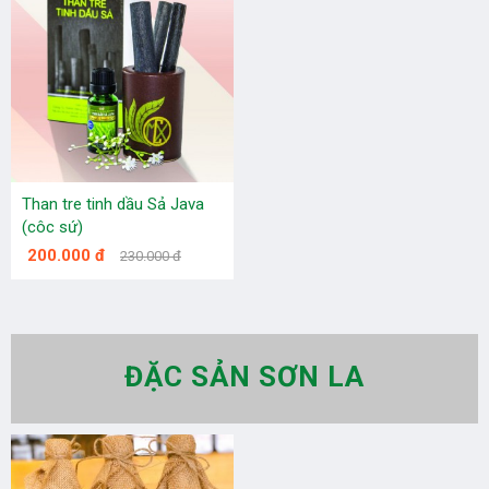
Than tre tinh dầu Sả Java
(côc sứ)
200.000 đ
230.000 đ
ĐẶC SẢN SƠN LA