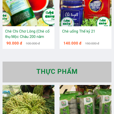
Chè Chi Chơ Lông (Chè cổ
Chè uống Thế kỷ 21
thụ Mộc Châu 200 năm
tuổi)
90.000 đ
140.000 đ
100.000 đ
150.000 đ
THỰC PHẨM