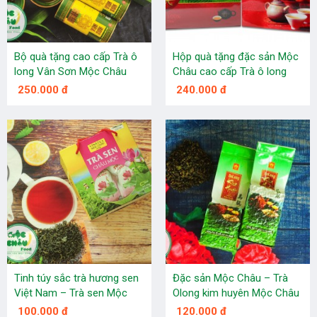
Bộ quà tặng cao cấp Trà ô
Hộp quà tặng đặc sản Mộc
long Vân Sơn Mộc Châu
Châu cao cấp Trà ô long
(hộp 200 gam)
Trà Việt (200g)
250.000 đ
240.000 đ
Tinh túy sắc trà hương sen
Đặc sản Mộc Châu – Trà
Việt Nam – Trà sen Mộc
Olong kim huyên Mộc Châu
Châu (500g)
(300g)
100.000 đ
120.000 đ