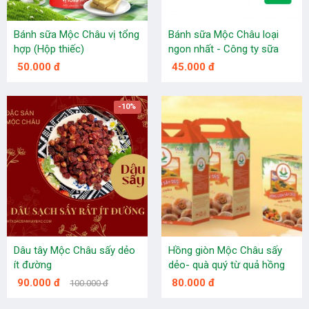
Bánh sữa Mộc Châu vị tổng
Bánh sữa Mộc Châu loại
hợp (Hộp thiếc)
ngon nhất - Công ty sữa
Mộc Châu
50.000 đ
45.000 đ
-10%
Dâu tây Mộc Châu sấy dẻo
Hồng giòn Mộc Châu sấy
ít đường
dẻo- quà quý từ quả hồng
vuông Mộc Châu
90.000 đ
80.000 đ
100.000 đ