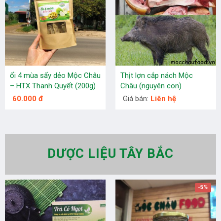
ổi 4 mùa sấy dẻo Mộc Châu
Thịt lợn cắp nách Mộc
– HTX Thanh Quyết (200g)
Châu (nguyên con)
60.000 đ
Giá bán:
Liên hệ
DƯỢC LIỆU TÂY BẮC
-5%