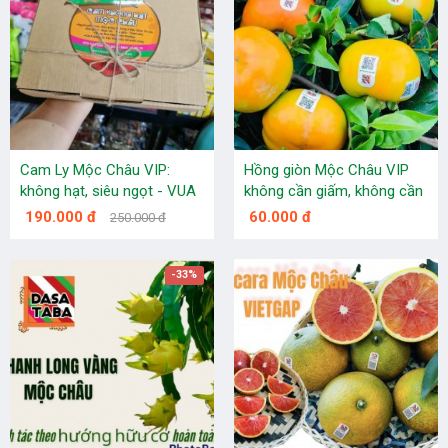
Cam Ly Mộc Châu VIP:
Hồng giòn Mộc Châu VIP
không hạt, siêu ngọt - VUA
không cần giấm, không cần
CAM VIỆT NAM
chấm
190.000 đ
60.000 đ
250.000 đ
-33%