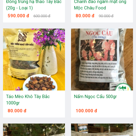
Đông trùng hạ thảo Tây Bắc
Chanh đào ngâm mật ong
(20g - Loại 1)
Mộc Châu Food
590.000 đ
80.000 đ
600.000 đ
90.000 đ
Táo Mèo Khô Tây Bắc
Nấm Ngọc Cẩu 500gr
1000gr
80.000 đ
100.000 đ