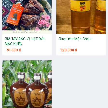
BIA TÂY BẮC VỊ HẠT DỔI-
Rượu mơ Mộc Châu
MẮC KHÉN
70.000 đ
120.000 đ