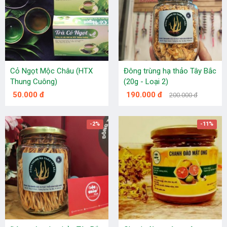
Cỏ Ngọt Mộc Châu (HTX
Đông trùng hạ thảo Tây Bắc
Thung Cuông)
(20g - Loại 2)
50.000 đ
190.000 đ
200.000 đ
-2%
-11%