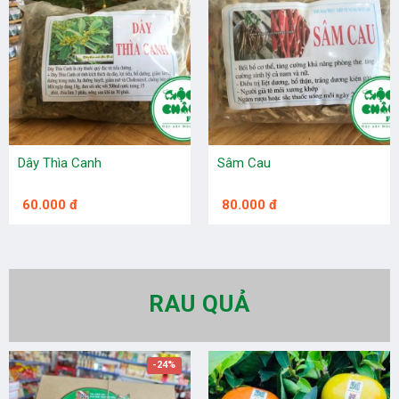
Dây Thìa Canh
Sâm Cau
60.000 đ
80.000 đ
RAU QUẢ
-24%