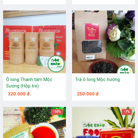
Ô long Thanh tâm Mộc
Trà ô long Mộc hương
Sương (Hộp tre)
320.000 đ
250.000 đ
-10%
-7%