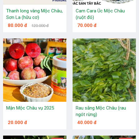
Thanh long vàng Mộc Châu,
Cam Cara Úc Mộc Châu
Sơn La (hữu cơ)
(ruột đỏ)
80.000 đ
70.000 đ
120.000 đ
Mận Mộc Châu vụ 2025
Rau sắng Mộc Châu (rau
ngót rừng)
20.000 đ
40.000 đ