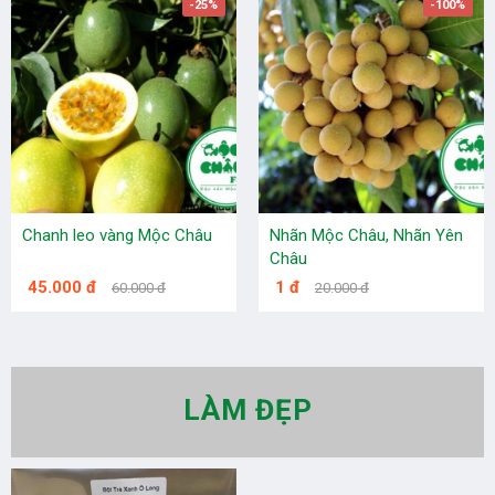
-25%
-100%
Chanh leo vàng Mộc Châu
Nhãn Mộc Châu, Nhãn Yên
Châu
45.000 đ
1 đ
60.000 đ
20.000 đ
LÀM ĐẸP