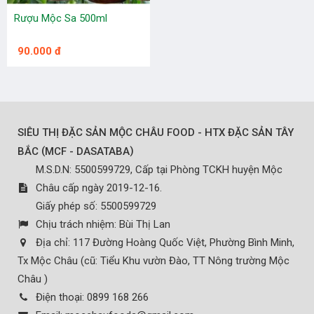
Rượu Mộc Sa 500ml
90.000 đ
SIÊU THỊ ĐẶC SẢN MỘC CHÂU FOOD - HTX ĐẶC SẢN TÂY
(
)
BẮC
MCF - DASATABA
M.S.D.N: 5500599729, Cấp tại Phòng TCKH huyện Mộc
Châu cấp ngày 2019-12-16.
Giấy phép số: 5500599729
Chịu trách nhiệm:
Bùi Thị Lan
Địa chỉ:
117 Đường Hoàng Quốc Việt, Phường Bình Minh,
Tx Mộc Châu (cũ: Tiểu Khu vườn Đào, TT Nông trường Mộc
Châu )
Điện thoại:
0899 168 266