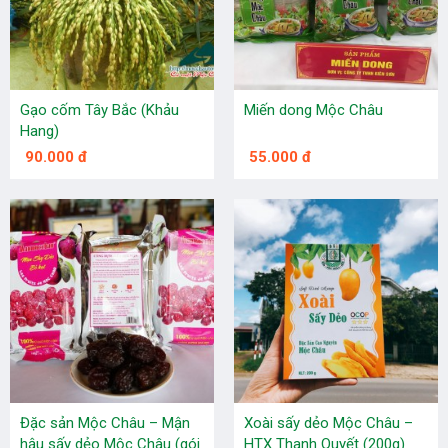
Gạo cốm Tây Bắc (Khảu
Miến dong Mộc Châu
Hang)
90.000 đ
55.000 đ
Đặc sản Mộc Châu – Mận
Xoài sấy dẻo Mộc Châu –
hậu sấy dẻo Mộc Châu (gói
HTX Thanh Quyết (200g)