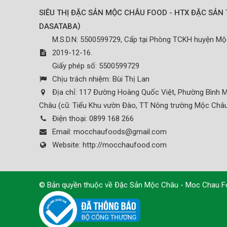
SIÊU THỊ ĐẶC SẢN MỘC CHÂU FOOD - HTX ĐẶC SẢN 
)
DASATABA
M.S.D.N: 5500599729, Cấp tại Phòng TCKH huyện M
2019-12-16.
Giấy phép số: 5500599729
Chịu trách nhiệm:
Bùi Thị Lan
Địa chỉ:
117 Đường Hoàng Quốc Việt, Phường Bình M
Châu (cũ: Tiểu Khu vườn Đào, TT Nông trường Mộc Châu
Điện thoại:
0899 168 266
Email:
mocchaufoods@gmail.com
Website:
http://mocchaufood.com
© Bản quyền thuộc về
Đặc Sản Mộc Châu - Moc Chau 