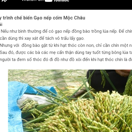
y trình chế biến Gạo nếp cốm Mộc Châu
ái
Nếu như bình thường để có gạo nếp đồng bào trồng lúa nếp. Để chín 
cần dùng thì xay xát để tách vỏ trấu lấy gạo.
Nhưng với đồng bào gặt từ khi hạt thóc còn non, chỉ cần chín một nử
Sau đó, được các bà các mẹ cẩn thận dùng tay tuốt từng bông lúa t
người ta đem số thóc đó đi đồ như đồ xôi đến khi hạt thóc chín là đ