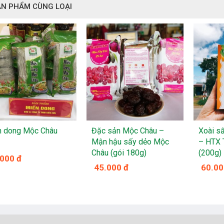
ẢN PHẨM CÙNG LOẠI
n dong Mộc Châu
Đặc sản Mộc Châu –
Xoài s
Mận hậu sấy dẻo Mộc
– HTX 
Châu (gói 180g)
(200g)
.000 đ
45.000 đ
60.00