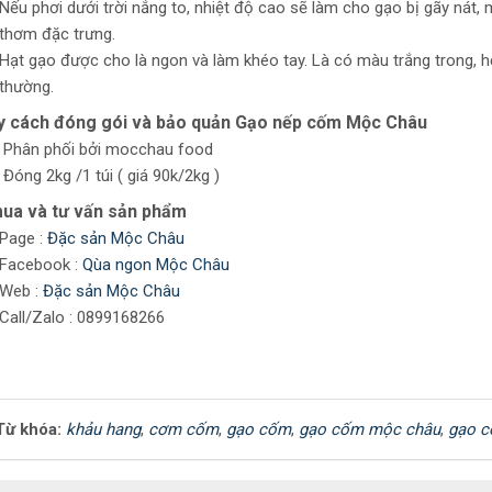
Nếu phơi dưới trời nắng to, nhiệt độ cao sẽ làm cho gạo bị gãy nát,
thơm đặc trưng.
Hạt gạo được cho là ngon và làm khéo tay. Là có màu trắng trong, 
thường.
y cách đóng gói và bảo quản Gạo nếp cốm Mộc Châu
Phân phối bởi mocchau food
Đóng 2kg /1 túi ( giá 90k/2kg )
ua và tư vấn sản phẩm
Page :
Đặc sản Mộc Châu
Facebook :
Qùa ngon Mộc Châu
Web :
Đặc sản Mộc Châu
Call/Zalo : 0899168266
Từ khóa:
khảu hang
,
cơm cốm
,
gạo cốm
,
gạo cốm mộc châu
,
gạo c