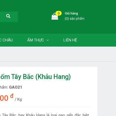
0
Giỏ hàng
(0) sản phẩm
C CHÂU
ẨM THỰC
LIÊN HỆ
cốm Tây Bắc (Khảu Hang)
phẩm:
GAO21
đ
000
/ Kg
Tây Bắc, hay Khảu Hang là loại gạo nếp đặc biệt,