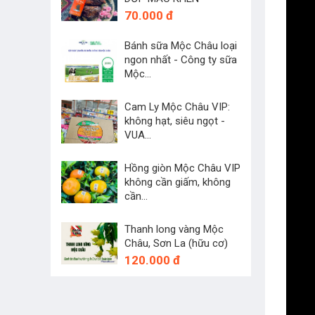
70.000 đ
Bánh sữa Mộc Châu loại
ngon nhất - Công ty sữa
Mộc...
45.000 đ
Cam Ly Mộc Châu VIP:
không hạt, siêu ngọt -
VUA...
250.000 đ
Hồng giòn Mộc Châu VIP
không cần giấm, không
cần...
60.000 đ
Thanh long vàng Mộc
Châu, Sơn La (hữu cơ)
120.000 đ