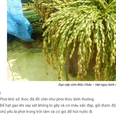
Gạo nếp cốm Mộc Châu – Hạt ngọc bích 
ế
Phơi khô số thóc đã đồ chín như phơi thóc bình thường.
Để hạt gạo khi xay xát không bị gãy và có màu sắc đẹp, giữ được đ
chủ yếu là phơi trong trời râm và có gió để hút nước đi.