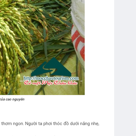
của cao nguyên
ộ thơm ngon. Người ta phơi thóc đồ dưới nắng nhẹ,