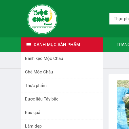
Thực p
DANH MỤC SẢN PHẨM
TRAN
Bánh kẹo Mộc Châu
Trang nhất
Thực phẩm
Chè Mộc Châu
DANH MỤC SẢN PHẨM
Thực phẩm
BÁNH KẸO MỘC CHÂU
Dược liệu Tây bắc
CHÈ MỘC CHÂU
Rau quả
THỰC PHẨM
Làm đẹp