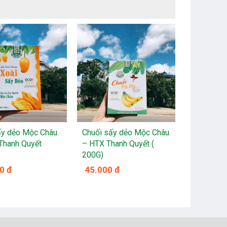
ấy dẻo Mộc Châu
Chuối sấy dẻo Mộc Châu
Mận hậu 
Thanh Quyết
– HTX Thanh Quyết (
Châu – HT
200G)
(200G)
0 đ
45.000 đ
45.000 