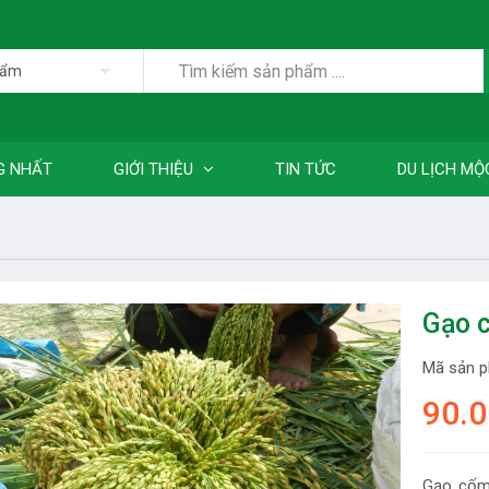
hẩm
G NHẤT
GIỚI THIỆU
TIN TỨC
DU LỊCH MỘ
Gạo 
Mã sản 
90.
Gạo cốm 