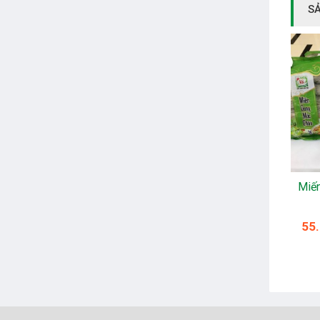
S
Miế
55