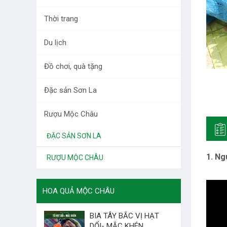
DƯỢC LIỆU TÂY BẮC
Thời trang
RAU QUẢ
Du lịch
LÀM ĐẸP
Đồ chơi, quà tặng
THỜI TRANG
Đặc sản Sơn La
DU LỊCH
Rượu Mộc Châu
ĐỒ CHƠI, QUÀ TẶNG
ĐẶC SẢN SƠN LA
1. Ng
RƯỢU MỘC CHÂU
HOA QUẢ MỘC CHÂU
BIA TÂY BẮC VỊ HẠT
DỔI- MẮC KHÉN