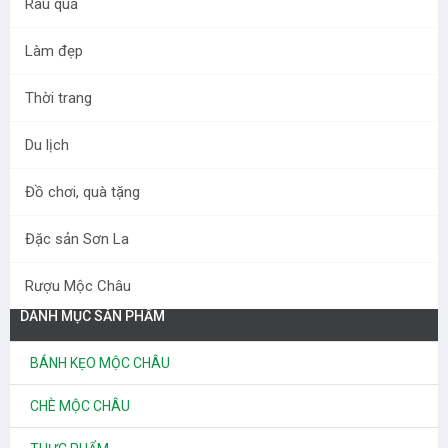
Rau quả
Làm đẹp
Thời trang
Du lịch
Bánh sữa Mộc Châu loại
Đồ chơi, quà tặng
ngon nhất - Công ty sữa
Mộc Châu
45.000 đ
Đặc sản Sơn La
Rượu Mộc Châu
DANH MỤC SẢN PHẨM
BÁNH KẸO MỘC CHÂU
CHÈ MỘC CHÂU