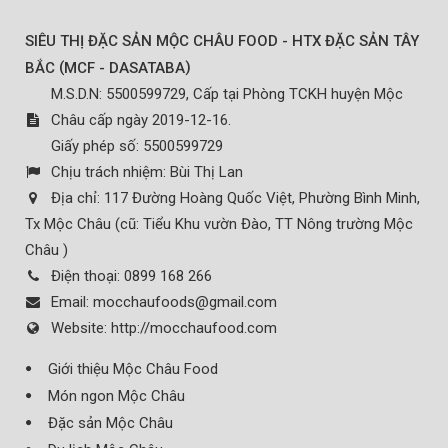
SIÊU THỊ ĐẶC SẢN MỘC CHÂU FOOD - HTX ĐẶC SẢN TÂY
(
)
BẮC
MCF - DASATABA
M.S.D.N: 5500599729, Cấp tại Phòng TCKH huyện Mộc
Châu cấp ngày 2019-12-16.
Giấy phép số: 5500599729
Chịu trách nhiệm:
Bùi Thị Lan
Địa chỉ:
117 Đường Hoàng Quốc Việt, Phường Bình Minh,
Tx Mộc Châu (cũ: Tiểu Khu vườn Đào, TT Nông trường Mộc
Châu )
Điện thoại:
0899 168 266
Email:
mocchaufoods@gmail.com
Website:
http://mocchaufood.com
Giới thiệu Mộc Châu Food
Món ngon Mộc Châu
Đặc sản Mộc Châu