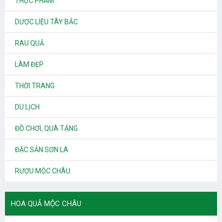
THỰC PHẨM
DƯỢC LIỆU TÂY BẮC
RAU QUẢ
LÀM ĐẸP
THỜI TRANG
DU LỊCH
ĐỒ CHƠI, QUÀ TẶNG
ĐẶC SẢN SƠN LA
RƯỢU MỘC CHÂU
HOA QUẢ MỘC CHÂU