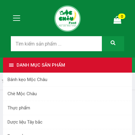
0
DANH MỤC SẢN PHẨM
Bánh kẹo Mộc Châu
Trang nhất
cong ty sua moc chau
Chè Mộc Châu
CONG TY SUA MOC CHAU
Thực phẩm
Dược liệu Tây bắc