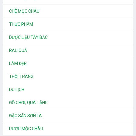
CHÈ MỘC CHÂU
THỰC PHẨM
DƯỢC LIỆU TÂY BẮC
RAU QUẢ
LÀM ĐẸP
THỜI TRANG
DU LỊCH
ĐỒ CHƠI, QUÀ TẶNG
ĐẶC SẢN SƠN LA
RƯỢU MỘC CHÂU