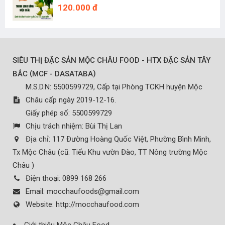
120.000 đ
SIÊU THỊ ĐẶC SẢN MỘC CHÂU FOOD - HTX ĐẶC SẢN TÂY
(
)
BẮC
MCF - DASATABA
M.S.D.N: 5500599729, Cấp tại Phòng TCKH huyện Mộc
Châu cấp ngày 2019-12-16.
Giấy phép số: 5500599729
Chịu trách nhiệm:
Bùi Thị Lan
Địa chỉ:
117 Đường Hoàng Quốc Việt, Phường Bình Minh,
Tx Mộc Châu (cũ: Tiểu Khu vườn Đào, TT Nông trường Mộc
Châu )
Điện thoại:
0899 168 266
Email:
mocchaufoods@gmail.com
Website:
http://mocchaufood.com