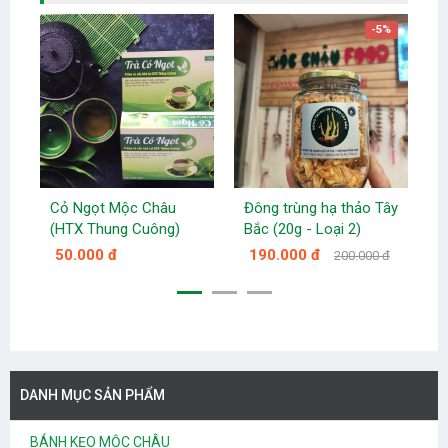
-5%
Cỏ Ngọt Mộc Châu
Đông trùng hạ thảo Tây
Đ
(HTX Thung Cuông)
Bắc (20g - Loại 2)
B
50.000 đ
190.000 đ
200.000 đ
DANH MỤC SẢN PHẨM
BÁNH KẸO MỘC CHÂU