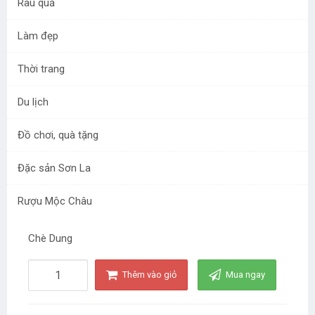
Rau quả
Làm đẹp
Thời trang
Du lịch
Chè Dung
Đồ chơi, quà tặng
Mã sản phẩm:
SP000055
Đặc sản Sơn La
đ
50.000
/ Chiếc
Rượu Mộc Châu
Chè Dung
Thêm vào giỏ
Mua ngay