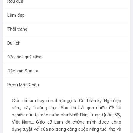
Rau quả
Làm đẹp
Thời trang
Du lịch
Giảo Cổ Lam
Đồ chơi, quà tặng
Mã sản phẩm:
CL014
Đặc sản Sơn La
đ
60.000
/ túi
Rượu Mộc Châu
Giảo cổ lam hay còn được gọi là Cỏ Thần kỳ, Ngũ diệp
sâm, cây Trường thọ... Sau khi trải qua nhiều đề tài
nghiên cứu tại các nước như Nhật Bản, Trung Quốc, Mỹ,
Việt Nam... Giảo cổ Lam đã chứng minh được công
dụng tuyệt vời của nó trong công cuộc nâng tuổi thọ và