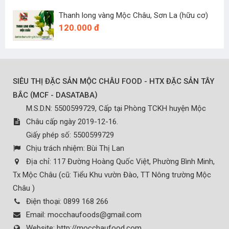
Thanh long vàng Mộc Châu, Sơn La (hữu cơ)
120.000 đ
SIÊU THỊ ĐẶC SẢN MỘC CHÂU FOOD - HTX ĐẶC SẢN TÂY
(
)
BẮC
MCF - DASATABA
M.S.D.N: 5500599729, Cấp tại Phòng TCKH huyện Mộc
Châu cấp ngày 2019-12-16.
Giấy phép số: 5500599729
Chịu trách nhiệm:
Bùi Thị Lan
Địa chỉ:
117 Đường Hoàng Quốc Việt, Phường Bình Minh,
Tx Mộc Châu (cũ: Tiểu Khu vườn Đào, TT Nông trường Mộc
Châu )
Điện thoại:
0899 168 266
Email:
mocchaufoods@gmail.com
Website:
http://mocchaufood.com