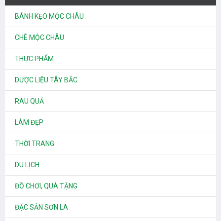
BÁNH KẸO MỘC CHÂU
CHÈ MỘC CHÂU
THỰC PHẨM
DƯỢC LIỆU TÂY BẮC
RAU QUẢ
LÀM ĐẸP
THỜI TRANG
DU LỊCH
ĐỒ CHƠI, QUÀ TẶNG
ĐẶC SẢN SƠN LA