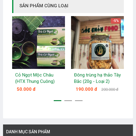
SẢN PHẨM CÙNG LOẠI
-5%
Cỏ Ngọt Mộc Châu
Đông trùng hạ thảo Tây
Đ
(HTX Thung Cuông)
Bắc (20g - Loại 2)
B
50.000 đ
190.000 đ
200.000 đ
DANH MỤC SẢN PHẨM