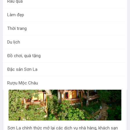
Rau quả
Làm đẹp
Để tránh nắng nóng mùa hè Hà Nội, bạn có thể chọn
nghỉ dưỡng trong không gian yên bình ở Le Chalet Du
Thời trang
Lac, The Nordic Village hoặc Mộc Châu Retreat.
Du lịch
Đồ chơi, quà tặng
Đặc sản Sơn La
Rượu Mộc Châu
Sơn La chính thức mở lại các dịch vụ nhà hàng, khách sạn