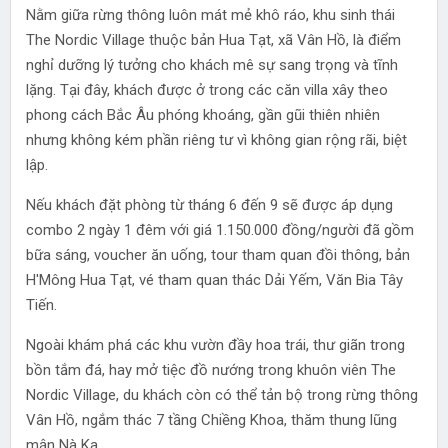
Nằm giữa rừng thông luôn mát mẻ khô ráo, khu sinh thái
The Nordic Village thuộc bản Hua Tạt, xã Vân Hồ, là điểm
nghỉ dưỡng lý tưởng cho khách mê sự sang trọng và tĩnh
lặng. Tại đây, khách được ở trong các căn villa xây theo
phong cách Bắc Âu phóng khoáng, gần gũi thiên nhiên
nhưng không kém phần riêng tư vì không gian rộng rãi, biệt
lập.
Nếu khách đặt phòng từ tháng 6 đến 9 sẽ được áp dụng
combo 2 ngày 1 đêm với giá 1.150.000 đồng/người đã gồm
bữa sáng, voucher ăn uống, tour tham quan đồi thông, bản
H'Mông Hua Tạt, vé tham quan thác Dải Yếm, Văn Bia Tây
Tiến.
Ngoài khám phá các khu vườn đầy hoa trái, thư giãn trong
bồn tắm đá, hay mở tiệc đồ nướng trong khuôn viên The
Nordic Village, du khách còn có thể tản bộ trong rừng thông
Vân Hồ, ngắm thác 7 tầng Chiềng Khoa, thăm thung lũng
mận Nà Ka...