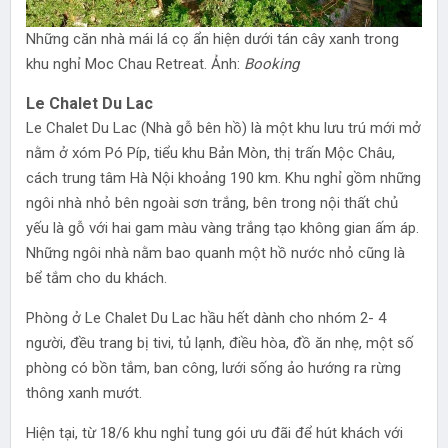
Những căn nhà mái lá cọ ẩn hiện dưới tán cây xanh trong
khu nghỉ Moc Chau Retreat. Ảnh:
Booking
Le Chalet Du Lac
Le Chalet Du Lac (Nhà gỗ bên hồ) là một khu lưu trú mới mở
nằm ở xóm Pó Píp, tiểu khu Bản Mòn, thị trấn Mộc Châu,
cách trung tâm Hà Nội khoảng 190 km. Khu nghỉ gồm những
ngôi nhà nhỏ bên ngoài sơn trắng, bên trong nội thất chủ
yếu là gỗ với hai gam màu vàng trắng tạo không gian ấm áp.
Những ngôi nhà nằm bao quanh một hồ nước nhỏ cũng là
bể tắm cho du khách.
Phòng ở Le Chalet Du Lac hầu hết dành cho nhóm 2- 4
người, đều trang bị tivi, tủ lạnh, điều hòa, đồ ăn nhẹ, một số
phòng có bồn tắm, ban công, lưới sống ảo hướng ra rừng
thông xanh mướt.
Hiện tại, từ 18/6 khu nghỉ tung gói ưu đãi để hút khách với