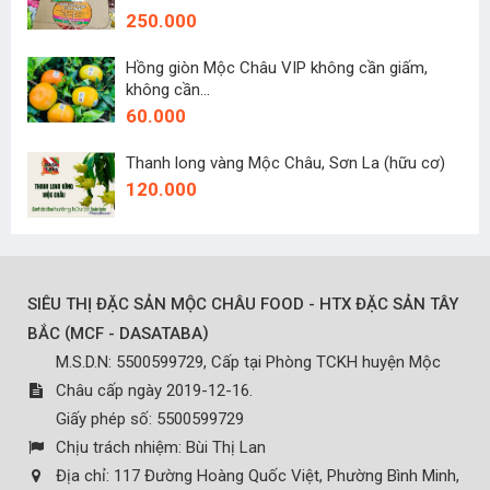
250.000
Hồng giòn Mộc Châu VIP không cần giấm,
không cần...
60.000
Thanh long vàng Mộc Châu, Sơn La (hữu cơ)
120.000
SIÊU THỊ ĐẶC SẢN MỘC CHÂU FOOD - HTX ĐẶC SẢN TÂY
(
)
BẮC
MCF - DASATABA
M.S.D.N: 5500599729, Cấp tại Phòng TCKH huyện Mộc
Châu cấp ngày 2019-12-16.
Giấy phép số: 5500599729
Chịu trách nhiệm:
Bùi Thị Lan
Địa chỉ:
117 Đường Hoàng Quốc Việt, Phường Bình Minh,