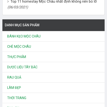
Top 11 homestay Mộc Châu nhất định không nên bỏ lỡ
(06/03/2021)
DANH MỤC SẢN PHẨM
BÁNH KẸO MỘC CHÂU
CHÈ MỘC CHÂU
THỰC PHẨM
DƯỢC LIỆU TÂY BẮC
RAU QUẢ
LÀM ĐẸP
THỜI TRANG