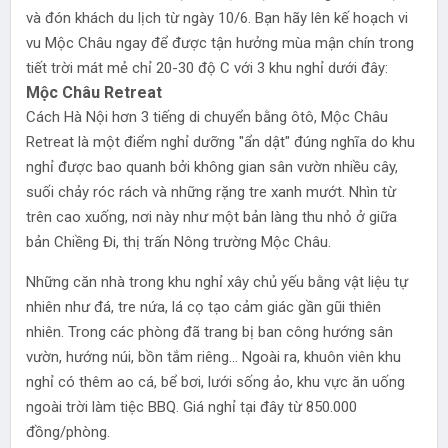
và đón khách du lịch từ ngày 10/6. Bạn hãy lên kế hoạch vi
vu Mộc Châu ngay để được tận hưởng mùa mận chín trong
tiết trời mát mẻ chỉ 20-30 độ C với 3 khu nghỉ dưới đây:
Mộc Châu Retreat
Cách Hà Nội hơn 3 tiếng di chuyển bằng ôtô, Mộc Châu
Retreat là một điểm nghỉ dưỡng "ẩn dật" đúng nghĩa do khu
nghỉ được bao quanh bởi không gian sân vườn nhiều cây,
suối chảy róc rách và những rặng tre xanh mướt. Nhìn từ
trên cao xuống, nơi này như một bản làng thu nhỏ ở giữa
bản Chiềng Đi, thị trấn Nông trường Mộc Châu.
Những căn nhà trong khu nghỉ xây chủ yếu bằng vật liệu tự
nhiên như đá, tre nứa, lá cọ tạo cảm giác gần gũi thiên
nhiên. Trong các phòng đã trang bị ban công hướng sân
vườn, hướng núi, bồn tắm riêng... Ngoài ra, khuôn viên khu
nghỉ có thêm ao cá, bể bơi, lưới sống ảo, khu vực ăn uống
ngoài trời làm tiệc BBQ. Giá nghỉ tại đây từ 850.000
đồng/phòng.