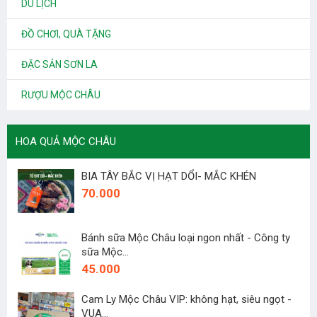
DU LỊCH
ĐỒ CHƠI, QUÀ TẶNG
ĐẶC SẢN SƠN LA
RƯỢU MỘC CHÂU
HOA QUẢ MỘC CHÂU
BIA TÂY BẮC VỊ HẠT DỔI- MẮC KHÉN
70.000
Bánh sữa Mộc Châu loại ngon nhất - Công ty
sữa Mộc...
45.000
Cam Ly Mộc Châu VIP: không hạt, siêu ngọt -
VUA...