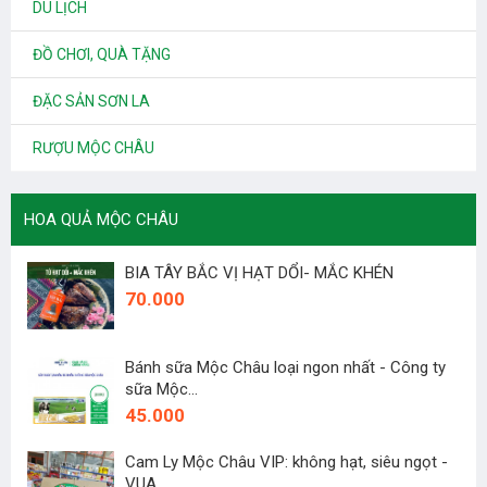
DU LỊCH
ĐỒ CHƠI, QUÀ TẶNG
ĐẶC SẢN SƠN LA
RƯỢU MỘC CHÂU
HOA QUẢ MỘC CHÂU
BIA TÂY BẮC VỊ HẠT DỔI- MẮC KHÉN
70.000
Bánh sữa Mộc Châu loại ngon nhất - Công ty
sữa Mộc...
45.000
Cam Ly Mộc Châu VIP: không hạt, siêu ngọt -
VUA...