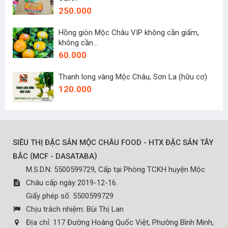
250.000
Hồng giòn Mộc Châu VIP không cần giấm,
không cần...
60.000
Thanh long vàng Mộc Châu, Sơn La (hữu cơ)
120.000
SIÊU THỊ ĐẶC SẢN MỘC CHÂU FOOD - HTX ĐẶC SẢN TÂY
(
)
BẮC
MCF - DASATABA
M.S.D.N: 5500599729, Cấp tại Phòng TCKH huyện Mộc
Châu cấp ngày 2019-12-16.
Giấy phép số: 5500599729
Chịu trách nhiệm:
Bùi Thị Lan
Địa chỉ:
117 Đường Hoàng Quốc Việt, Phường Bình Minh,