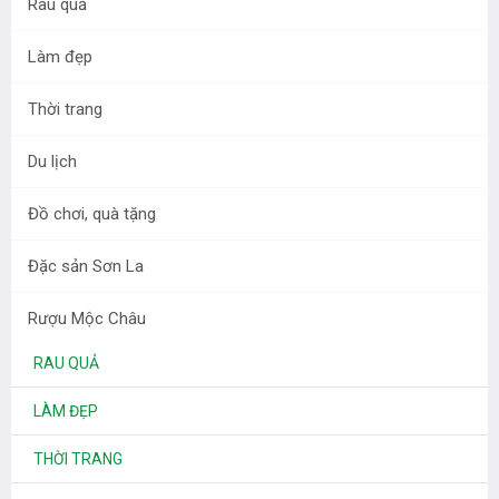
Rau quả
phân phối bánh sữa và chè cũng như các loại đặc sản Mộc
Châu tại Hà Nội.
Làm đẹp
Thời trang
DANH MỤC SẢN PHẨM
Du lịch
BÁNH KẸO MỘC CHÂU
Đồ chơi, quà tặng
CHÈ MỘC CHÂU
Đặc sản Sơn La
THỰC PHẨM
DƯỢC LIỆU TÂY BẮC
Rượu Mộc Châu
RAU QUẢ
LÀM ĐẸP
THỜI TRANG