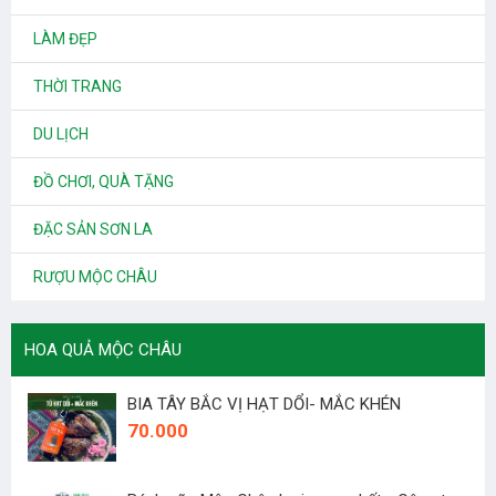
LÀM ĐẸP
THỜI TRANG
DU LỊCH
ĐỒ CHƠI, QUÀ TẶNG
ĐẶC SẢN SƠN LA
RƯỢU MỘC CHÂU
HOA QUẢ MỘC CHÂU
BIA TÂY BẮC VỊ HẠT DỔI- MẮC KHÉN
70.000