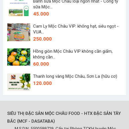
Bánh sữa Mộc Châu loại ngon nhất - Công ty
sữa Mộc...
45.000
Cam Ly Mộc Châu VIP: không hạt, siêu ngọt -
VUA...
250.000
Hồng giòn Mộc Châu VIP không cần giấm,
không cần...
60.000
Thanh long vàng Mộc Châu, Sơn La (hữu cơ)
120.000
SIÊU THỊ ĐẶC SẢN MỘC CHÂU FOOD - HTX ĐẶC SẢN TÂY
(
)
BẮC
MCF - DASATABA
M.S.D.N: 5500599729, Cấp tại Phòng TCKH huyện Mộc