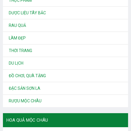
THỰC PHẨM
DƯỢC LIỆU TÂY BẮC
RAU QUẢ
LÀM ĐẸP
THỜI TRANG
DU LỊCH
ĐỒ CHƠI, QUÀ TẶNG
ĐẶC SẢN SƠN LA
RƯỢU MỘC CHÂU
HOA QUẢ MỘC CHÂU