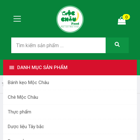
0
DANH MỤC SẢN PHẨM
Bánh kẹo Mộc Châu
Trang nhất
qua mo moc chau
Chè Mộc Châu
QUA MO MOC CHAU
Thực phẩm
Dược liệu Tây bắc