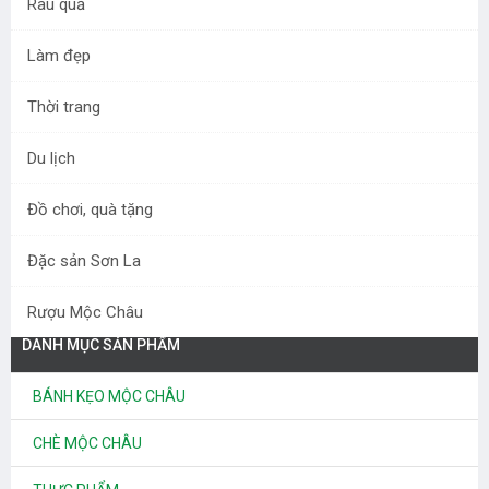
Rau quả
Làm đẹp
Thời trang
Du lịch
Mơ tươi Mộc Châu 2025
Đồ chơi, quà tặng
30.000 đ
Đặc sản Sơn La
Rượu Mộc Châu
DANH MỤC SẢN PHẨM
BÁNH KẸO MỘC CHÂU
CHÈ MỘC CHÂU