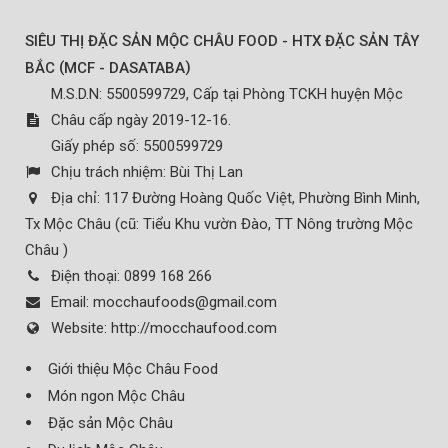
SIÊU THỊ ĐẶC SẢN MỘC CHÂU FOOD - HTX ĐẶC SẢN TÂY
(
)
BẮC
MCF - DASATABA
M.S.D.N: 5500599729, Cấp tại Phòng TCKH huyện Mộc
Châu cấp ngày 2019-12-16.
Giấy phép số: 5500599729
Chịu trách nhiệm:
Bùi Thị Lan
Địa chỉ:
117 Đường Hoàng Quốc Việt, Phường Bình Minh,
Tx Mộc Châu (cũ: Tiểu Khu vườn Đào, TT Nông trường Mộc
Châu )
Điện thoại:
0899 168 266
Email:
mocchaufoods@gmail.com
Website:
http://mocchaufood.com
Giới thiệu Mộc Châu Food
Món ngon Mộc Châu
Đặc sản Mộc Châu