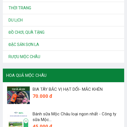
THỜI TRANG
DU LỊCH
ĐỒ CHƠI, QUÀ TẶNG
ĐẶC SẢN SƠN LA
RƯỢU MỘC CHÂU
HOA QUẢ MỘC CHÂU
BIA TÂY BẮC VỊ HẠT DỔI- MẮC KHÉN
70.000 đ
Bánh sữa Mộc Châu loại ngon nhất - Công ty
sữa Mộc...
45.000 đ