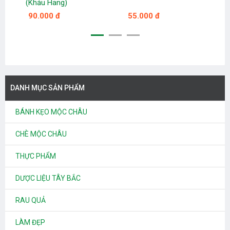
(Khảu Hang)
M
C
90.000 đ
55.000 đ
DANH MỤC SẢN PHẨM
BÁNH KẸO MỘC CHÂU
CHÈ MỘC CHÂU
THỰC PHẨM
DƯỢC LIỆU TÂY BẮC
RAU QUẢ
LÀM ĐẸP