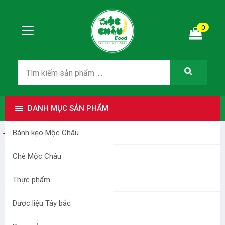
0
DANH MỤC SẢN PHẨM
Bánh kẹo Mộc Châu
Trang nhất
Thực phẩm
Chè Mộc Châu
Thực phẩm
Me đồ ngào đường Mộc Châu
Dược liệu Tây bắc
Mã sản phẩm:
H000150