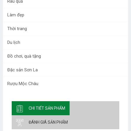
Rau quả
đ
40.000
đ
45.000
/ Lọ
Làm đẹp
Những quả me tươi ngon chín ngọt được chế biến sẵn,
Thời trang
chỉ việc ăn trực tiếp hoặc cho thêm vào các món ăn
như lẩu, sốt, xào chua ngọt
Du lịch
Thêm vào giỏ
Mua ngay
Đồ chơi, quà tặng
Đặc sản Sơn La
Rượu Mộc Châu
CHI TIẾT SẢN PHẨM
ĐÁNH GIÁ SẢN PHẨM