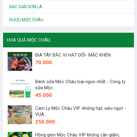
ĐẶC SẢN SƠN LA
RƯỢU MỘC CHÂU
HOA QUẢ MỘC CHÂU
BIA TÂY BẮC VỊ HẠT DỔI- MẮC KHÉN
70.000
Bánh sữa Mộc Châu loại ngon nhất - Công ty
sữa Mộc...
45.000
Cam Ly Mộc Châu VIP: không hạt, siêu ngọt -
VUA...
250.000
Hồng giòn Mộc Châu VIP không cần giấm,