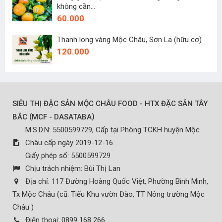
không cần...
60.000
Thanh long vàng Mộc Châu, Sơn La (hữu cơ)
120.000
SIÊU THỊ ĐẶC SẢN MỘC CHÂU FOOD - HTX ĐẶC SẢN TÂY
(
)
BẮC
MCF - DASATABA
M.S.D.N: 5500599729, Cấp tại Phòng TCKH huyện Mộc
Châu cấp ngày 2019-12-16.
Giấy phép số: 5500599729
Chịu trách nhiệm:
Bùi Thị Lan
Địa chỉ:
117 Đường Hoàng Quốc Việt, Phường Bình Minh,
Tx Mộc Châu (cũ: Tiểu Khu vườn Đào, TT Nông trường Mộc
Châu )
Điện thoại:
0899 168 266