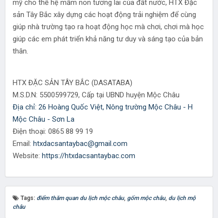
mỹ cho thế hệ mầm non tương lai của đất nước, HTX Đặc
sản Tây Bắc xây dựng các hoạt động trải nghiệm để cùng
giúp nhà trường tạo ra hoạt động học mà chơi, chơi mà học
giúp các em phát triển khả năng tư duy và sáng tạo của bản
thân.
HTX ĐẶC SẢN TÂY BẮC (DASATABA)
M.S.D.N: 5500599729, Cấp tại UBND huyện Mộc Châu
Địa chỉ: 26 Hoàng Quốc Việt, Nông trường Mộc Châu - H
Mộc Châu - Sơn La
Điện thoại: 0865 88 99 19
Email:
htxdacsantaybac@gmail.com
Website:
https://htxdacsantaybac.com
Tags:
điểm thăm quan du lịch mộc châu
,
gốm mộc châu
,
du lịch mộ
châu