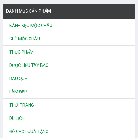
DANH MỤC SẢN PHẨM
BÁNH KẸO MỘC CHÂU
CHÈ MỘC CHÂU
THỰC PHẨM
DƯỢC LIỆU TÂY BẮC
RAU QUẢ
LÀM ĐẸP
THỜI TRANG
DU LỊCH
ĐỒ CHƠI, QUÀ TẶNG