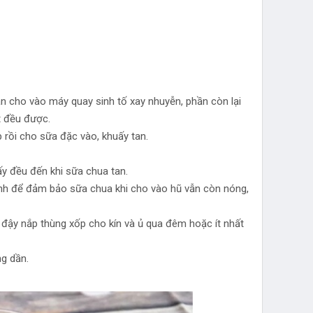
ần cho vào máy quay sinh tố xay nhuyễn, phần còn lại
t đều được.
ếp rồi cho sữa đặc vào, khuấy tan.
ấy đều đến khi sữa chua tan.
nh để đảm bảo sữa chua khi cho vào hũ vẫn còn nóng,
 đậy nắp thùng xốp cho kín và ủ qua đêm hoặc ít nhất
ng dần.