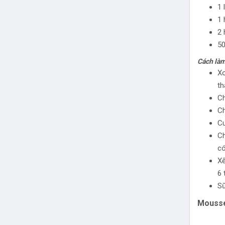
1 
1 
2 
50
Cách làm
Xo
th
Ch
Ch
Cu
Ch
có
Xế
6 
Sữ
Mousse