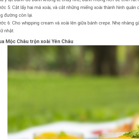
ớc 5: Cắt lấy hai má xoài, và cắt những miếng xoài thành hình quân
g đường còn lại.
ớc 6: Cho whipping cream và xoài lên giữa bánh crepe. Nhẹ nhàng gấ
ữ nhật.
ua Mộc Châu trộn xoài Yên Châu