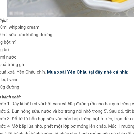
iệu:
0ml whipping cream
0ml sữa tươi không đường
g bột mì
g bơ
0ml nước
quả trứng gà
quả xoài Yên Châu chín.
Mua xoài Yên Châu tại đây nhé cả nhà:
 bột vani
00g đường
 bánh xoài:
ớc 1: Rây kĩ bột mì với bột vani và 50g đường rồi cho hai quả trứng
ớc 2: Đun nóng sữa, nước và bơ trong nồi nhỏ trong 5′. Sau đó, tắt 
ớc 3: Đổ từ từ hỗn hợp sữa vào hỗn hợp trứng bột ở trên, trộn đều 
ớc 4: Mở bếp lửa nhỏ, phết một lớp bơ mỏng lên chảo. Múc 1 muỗn
ú ý lật bánh để bánh không bị cháy nhé, bánh mỏng nên sẽ chín rất 