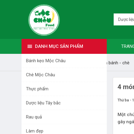
Dược liệ
DANH MỤC SẢN PHẨM
TRAN
Bánh kẹo Mộc Châu
Trang nhất
Bài viết
Hướng dẫn làm bánh - chè
Chè Mộc Châu
DANH MỤC SẢN PHẨM
4 món
Thực phẩm
BÁNH KẸO MỘC CHÂU
Thứ ba - 
Dược liệu Tây bắc
CHÈ MỘC CHÂU
Một chú
Rau quả
gây ngá
THỰC PHẨM
Làm đẹp