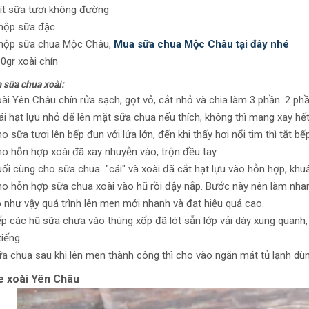
lít sữa tươi không đường
hộp sữa đặc
hộp sữa chua Mộc Châu,
Mua sữa chua Mộc Châu tại đây nhé
0gr xoài chín
 sữa chua xoài:
ài Yên Châu chín rửa sạch, gọt vỏ, cắt nhỏ và chia làm 3 phần. 2 ph
ái hạt lựu nhỏ để lên mặt sữa chua nếu thích, không thì mang xay hế
o sữa tươi lên bếp đun với lửa lớn, đến khi thấy hơi nổi tim thì tắt b
o hỗn hợp xoài đã xay nhuyễn vào, trộn đều tay.
ối cùng cho sữa chua "cái" và xoài đã cắt hạt lựu vào hỗn hợp, khu
o hỗn hợp sữa chua xoài vào hũ rồi đậy nắp. Bước này nên làm nha
 như vậy quá trình lên men mới nhanh và đạt hiệu quả cao.
p các hũ sữa chưa vào thùng xốp đã lót sẵn lớp vải dày xung quanh,
tiếng.
a chua sau khi lên men thành công thì cho vào ngăn mát tủ lạnh dù
 xoài Yên Châu