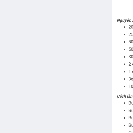
Nguyên l
20
25
80
50
3
2 
1 
3g
1
Cách làm
Bư
Bư
Bư
Bư
Ch