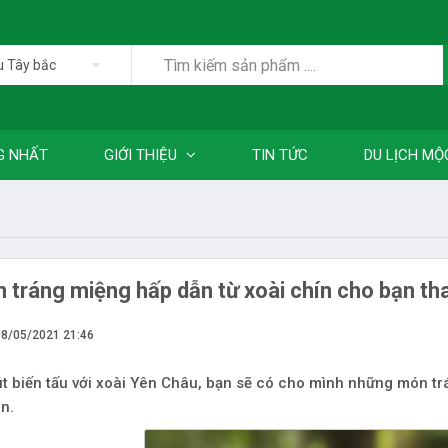
u Tây bắc
G NHẤT
GIỚI THIỆU
TIN TỨC
DU LỊCH MỘ
 tráng miệng hấp dẫn từ xoài chín cho bạn tha
18/05/2021 21:46
t biến tấu với xoài Yên Châu, bạn sẽ có cho mình những món t
n.