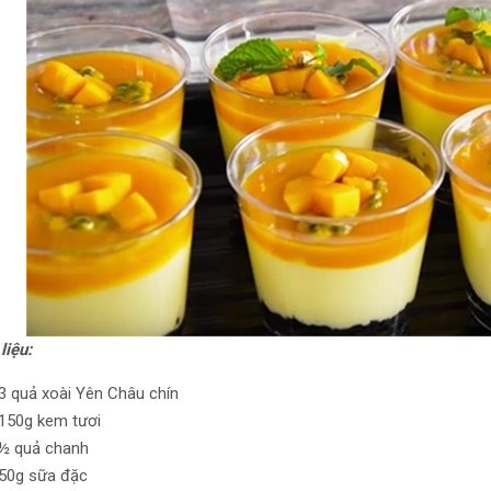
liệu:
3 quả xoài Yên Châu chín
150g kem tươi
½ quả chanh
50g sữa đặc