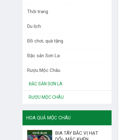
DƯỢC LIỆU TÂY BẮC
Thời trang
RAU QUẢ
Du lịch
LÀM ĐẸP
Đồ chơi, quà tặng
THỜI TRANG
Đặc sản Sơn La
DU LỊCH
Rượu Mộc Châu
ĐỒ CHƠI, QUÀ TẶNG
ĐẶC SẢN SƠN LA
RƯỢU MỘC CHÂU
HOA QUẢ MỘC CHÂU
BIA TÂY BẮC VỊ HẠT
DỔI- MẮC KHÉN