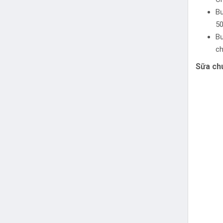
Bư
50
Bư
ch
Sữa ch