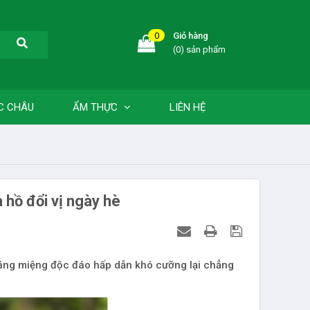
0
Giỏ hàng
(0) sản phẩm
C CHÂU
ẨM THỰC
LIÊN HỆ
 hồ đổi vị ngày hè
ráng miệng độc đáo hấp dẫn khó cưỡng lại chẳng