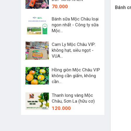
70.000
Bánh c
Bánh sữa Mộc Châu loại
ngon nhất - Công ty sữa
Mộc...
45.000
Cam Ly Mộc Châu VIP:
không hạt, siêu ngọt -
VUA...
250.000
Hồng giòn Mộc Châu VIP
không cần giấm, không
cần...
60.000
Thanh long vàng Mộc
Châu, Sơn La (hữu cơ)
120.000