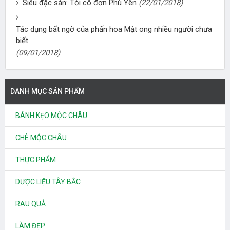
Siêu đặc sản: Tỏi cô đơn Phù Yên
(22/01/2018)
Tác dụng bất ngờ của phấn hoa Mật ong nhiều người chưa
biết
(09/01/2018)
DANH MỤC SẢN PHẨM
BÁNH KẸO MỘC CHÂU
CHÈ MỘC CHÂU
THỰC PHẨM
DƯỢC LIỆU TÂY BẮC
RAU QUẢ
LÀM ĐẸP