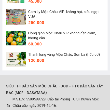
45.000
Cam Ly Mộc Châu VIP: không hạt, siêu ngọt -
VUA...
250.000
Hồng giòn Mộc Châu VIP không cần giấm,
không cần...
60.000
Thanh long vàng Mộc Châu, Sơn La (hữu cơ)
120.000
SIÊU THỊ ĐẶC SẢN MỘC CHÂU FOOD - HTX ĐẶC SẢN TÂY
(
)
BẮC
MCF - DASATABA
M.S.D.N: 5500599729, Cấp tại Phòng TCKH huyện Mộc
Châu cấp ngày 2019-12-16.