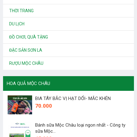
THỜI TRANG
DU LỊCH
ĐỒ CHƠI, QUÀ TẶNG
ĐẶC SẢN SƠN LA
RƯỢU MỘC CHÂU
HOA QUẢ MỘC CHÂU
BIA TÂY BẮC VỊ HẠT DỔI- MẮC KHÉN
70.000
Bánh sữa Mộc Châu loại ngon nhất - Công ty
sữa Mộc...