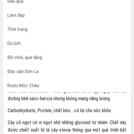
Rau quả
Khoa học chứng minh trong cây cỏ ngọt có chứa một
chất ngọt gấp 300 lần đường nhưng không mang năng
Làm đẹp
lượng. Từ đó hàng trăm quan điểm cho rằng công dụng
của cây cỏ ngọt có thể giúp điều trị bệnh tiểu đường,
Thời trang
giảm béo,… Nhưng liệu cây cỏ bé nhỏ ấy có đủ sức làm
những điều mà…ngay cả khoa học cũng đang phải đau
Du lịch
đầu không?
Đồ chơi, quà tặng
Thành phần hóa học của cây cỏ ngọt
Đặc sản Sơn La
Các nhà khoa học đã nghiên cứu và chỉ ra được thành phần các
chất chính có trong cây cỏ ngọt gồm có:
Rượu Mộc Châu
Hoạt chất Steviosid – một glucosid có vị ngọt gấp 300 lần
đường kính sacc-haroza nhưng không mang năng lượng.
Carbonhydrate, Protein, chất béo… có lợi cho sức khỏe.
Cây cỏ ngọt có vị ngọt nhờ những glycosid tự nhiên. Chất này
được chiết xuất từ ​​lá cây stevia thông qua một quá trình bắt