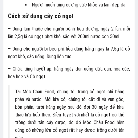
Người muốn tăng cường sức khỏe và làm đẹp da
Cách sử dụng cây cỏ ngọt
– Dùng làm thuốc cho người bệnh tiểu đường, ngày 2 lần, mỗi
lần 2,5g lá cỏ ngọt phơi khô, sắc với 200ml nước còn 50ml.
– Dùng cho người bị béo phì: liều dùng hằng ngày là 7,5g lá cỏ
ngọt khô, sắc uống. Dùng liên tục.
– Chữa tăng huyết áp: hằng ngày đun uống dừa cạn, hoa cúc,
hoa hòe và Cỏ ngọt.
Tại Mộc Châu Food, chúng tôi trồng cỏ ngọt chỉ bằng
phân và nước. Mỗi lứa cỏ, chúng tôi cắt đi và vun gốc,
bón phân, tưới hàng ngày sau đó đợi 30 ngày để khai
thác lứa tiếp theo. Điều tuyệt vời nhất là cỏ ngọt có thể
trồng dưới tán cây được, do đó Mộc Châu Food hiện
cũng có những lứa cỏ ngọt rất hay được trồng dưới tán
mận.