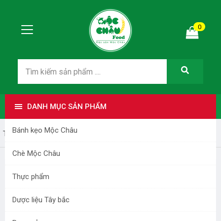
0
DANH MỤC SẢN PHẨM
Bánh kẹo Mộc Châu
Trang nhất
Bài viết
Đặc sản Mộc Châu
Chè Mộc Châu
Công dụng của cây cỏ ngọt bạn nên biết
Thực phẩm
Thứ bảy - 22/09/2018 20:35
Dược liệu Tây bắc