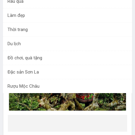
Rau quả
Làm đẹp
Xã Tà Xùa nằm trên độ cao 1.600m so với mặt nước
biển, thổ nhưỡng và khí hậu nơi đây đã góp phần làm
Thời trang
nên một sản phẩm chè nổi tiếng, Tà Xùa – Bắc Yên.
Du lịch
Đồ chơi, quà tặng
Đặc sản Sơn La
Rượu Mộc Châu