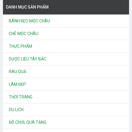
DANH MỤC SẢN PHẨM
BÁNH KẸO MỘC CHÂU
CHÈ MỘC CHÂU
THỰC PHẨM
DƯỢC LIỆU TÂY BẮC
RAU QUẢ
LÀM ĐẸP
THỜI TRANG
DU LỊCH
ĐỒ CHƠI, QUÀ TẶNG