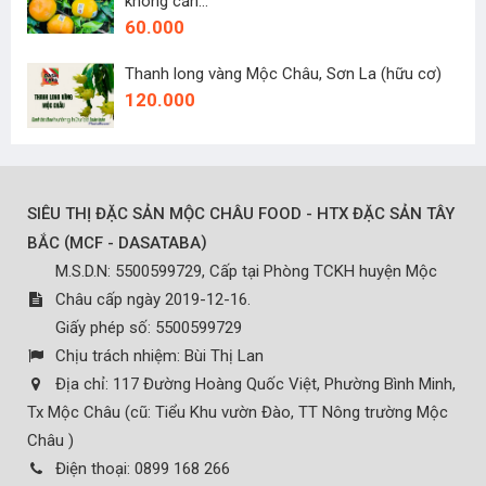
không cần...
60.000
Thanh long vàng Mộc Châu, Sơn La (hữu cơ)
120.000
SIÊU THỊ ĐẶC SẢN MỘC CHÂU FOOD - HTX ĐẶC SẢN TÂY
(
)
BẮC
MCF - DASATABA
M.S.D.N: 5500599729, Cấp tại Phòng TCKH huyện Mộc
Châu cấp ngày 2019-12-16.
Giấy phép số: 5500599729
Chịu trách nhiệm:
Bùi Thị Lan
Địa chỉ:
117 Đường Hoàng Quốc Việt, Phường Bình Minh,
Tx Mộc Châu (cũ: Tiểu Khu vườn Đào, TT Nông trường Mộc
Châu )
Điện thoại:
0899 168 266