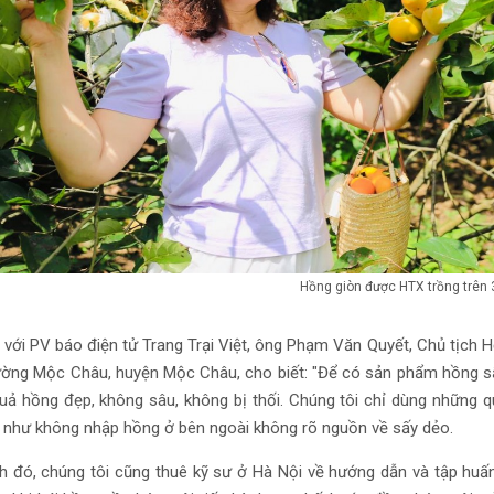
Hồng giòn được HTX trồng trên 3
 với PV báo điện tử Trang Trại Việt, ông Phạm Văn Quyết, Chủ tịch H
ường Mộc Châu, huyện Mộc Châu, cho biết: "Để có sản phẩm hồng sấy
uả hồng đẹp, không sâu, không bị thối. Chúng tôi chỉ dùng những q
u như không nhập hồng ở bên ngoài không rõ nguồn về sấy dẻo.
h đó, chúng tôi cũng thuê kỹ sư ở Hà Nội về hướng dẫn và tập huấ