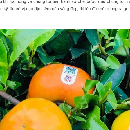
u khi hái hồng về chúng tôi tiến hành sơ chế, bước đầu chúng tôi r
n kỹ, ăn có vị ngọt lịm, lên màu vàng đẹp, thì lúc đó mới mang ra g