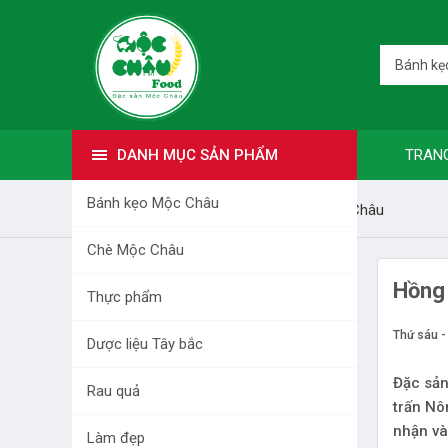
Bánh kẹ
DANH MỤC SẢN PHẨM
TRAN
Bánh kẹo Mộc Châu
Trang nhất
Bài viết
Đặc sản Mộc Châu
Chè Mộc Châu
DANH MỤC SẢN PHẨM
Hồng 
Thực phẩm
BÁNH KẸO MỘC CHÂU
Thứ sáu -
Dược liệu Tây bắc
CHÈ MỘC CHÂU
Đặc sản
Rau quả
trấn Nô
THỰC PHẨM
nhận và
Làm đẹp