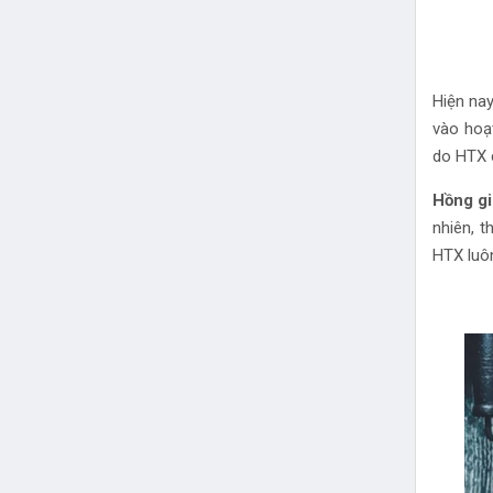
Hiện na
vào hoạ
do HTX c
Hồng g
nhiên, 
HTX luôn