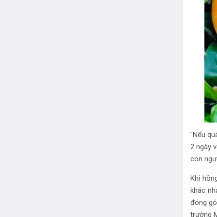
"Nếu qu
2 ngày v
con ngườ
Khi hồn
khác nha
đóng gói
trường 