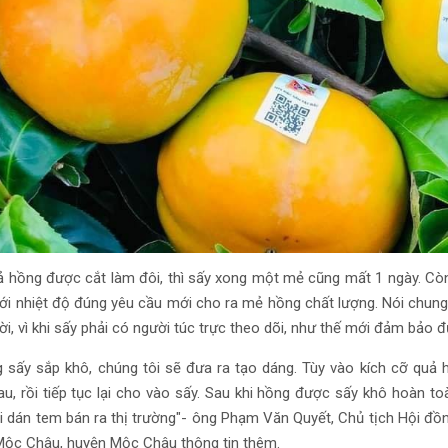
ả hồng được cắt làm đôi, thì sấy xong một mẻ cũng mất 1 ngày. Còn
ới nhiệt độ đúng yêu cầu mới cho ra mẻ hồng chất lượng. Nói chung 
i, vì khi sấy phải có người túc trực theo dõi, như thế mới đảm bảo
g sấy sắp khô, chúng tôi sẽ đưa ra tạo dáng. Tùy vào kích cỡ quả 
u, rồi tiếp tục lại cho vào sấy. Sau khi hồng được sấy khô hoàn toà
 dán tem bán ra thị trường"- ông Phạm Văn Quyết, Chủ tịch Hội đồn
Mộc Châu, huyện Mộc Châu thông tin thêm.