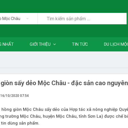
o Mộc Châu
G NHẤT
GIỚI THIỆU
TIN TỨC
DU LỊCH MỘ
giòn sấy dẻo Mộc Châu - đặc sản cao nguyê
 16/10/2020 07:54
 hồng giòn Mộc Châu sấy dẻo của Hợp tác xã nông nghiệp Quyết T
ng trường Mộc Châu, huyện Mộc Châu, tỉnh Sơn La) được chế b
 tin dùng sản phẩm.