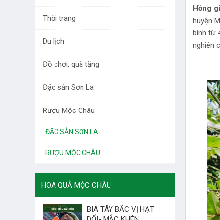
DƯỢC LIỆU TÂY BẮC
Hồng g
Thời trang
huyện Mộ
RAU QUẢ
bình từ
Du lịch
nghiên c
LÀM ĐẸP
Đồ chơi, quà tặng
THỜI TRANG
Đặc sản Sơn La
DU LỊCH
Rượu Mộc Châu
ĐỒ CHƠI, QUÀ TẶNG
ĐẶC SẢN SƠN LA
RƯỢU MỘC CHÂU
HOA QUẢ MỘC CHÂU
BIA TÂY BẮC VỊ HẠT
DỔI- MẮC KHÉN