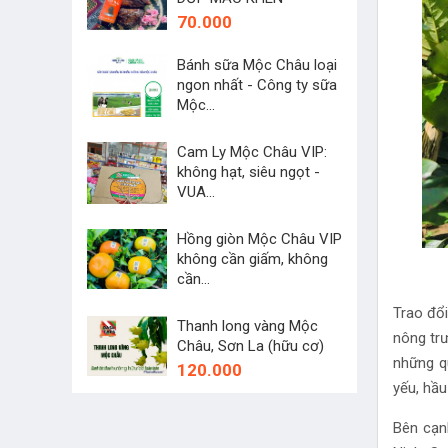
70.000
Bánh sữa Mộc Châu loại
ngon nhất - Công ty sữa
Mộc...
45.000
Cam Ly Mộc Châu VIP:
không hạt, siêu ngọt -
VUA...
250.000
Hồng giòn Mộc Châu VIP
không cần giấm, không
cần...
60.000
Trao đổi
Thanh long vàng Mộc
nông tr
Châu, Sơn La (hữu cơ)
những q
120.000
yếu, hầ
Bên cạn