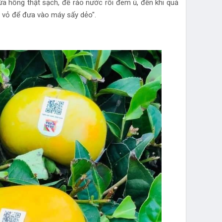
ửa hồng thật sạch, để ráo nước rồi đem ủ, đến khi quả
ọt vỏ để đưa vào máy sấy dẻo".